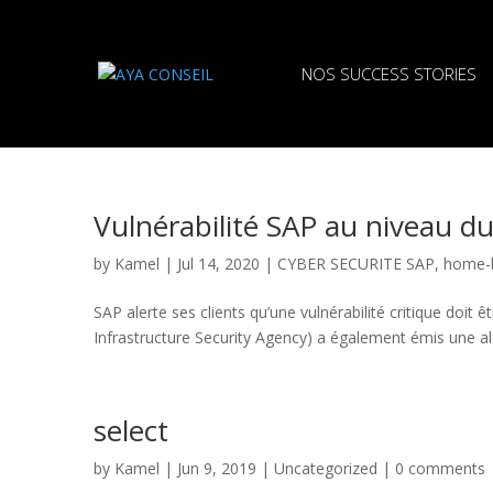
NOS SUCCESS STORIES
Vulnérabilité SAP au niveau d
by
Kamel
|
Jul 14, 2020
|
CYBER SECURITE SAP
,
home-
SAP alerte ses clients qu’une vulnérabilité critique doit 
Infrastructure Security Agency) a également émis une aler
select
by
Kamel
|
Jun 9, 2019
|
Uncategorized
|
0 comments