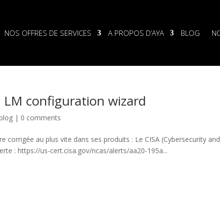
NOS OFFRES DE SERVICES
A PROPOS D’AYA
BLOG
N
u LM configuration wizard
blog
|
0 comments
être corrigée au plus vite dans ses produits : Le CISA (Cybersecurity and
te : https://us-cert.cisa.gov/ncas/alerts/aa20-195a...