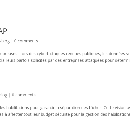
AP
-blog
|
0 comments
ombreuses. Lors des cybertattaques rendues publiques, les données v
lleurs parfois sollicités par des entreprises attaquées pour détermin
blog
|
0 comments
 habilitations pour garantir la séparation des tâches. Cette vision a
s à affecter tout leur budget sécurité pour la gestion des habilitations